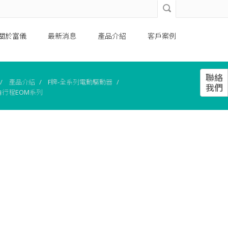
關於富儀
最新消息
產品介紹
客戶案例
聯絡
產品介紹
F牌-全系列電動驅動器
我們
 角行程EOM系列