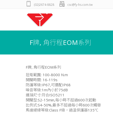
(02)2674-8828
csc@fy-hs.com.tw
F牌, 角行程EOM系列
F牌, 角行程EOM系列
扭矩範圍: 100-8000 N.m
開關時間: 16-119s
防護等級:IP67,可選配IP68
噪音等級:1m內小於75dB
連接尺寸:符合ISO5211
開關型:S2-15min,每小時不超過600次起動
比例式:S4-50%,最多不超過每小時600次觸發
馬達絕緣等級:Class F級，過溫保護器135℃